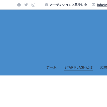
オーディション応募受付中
info@s
ホーム
STAR FLASHとは
応