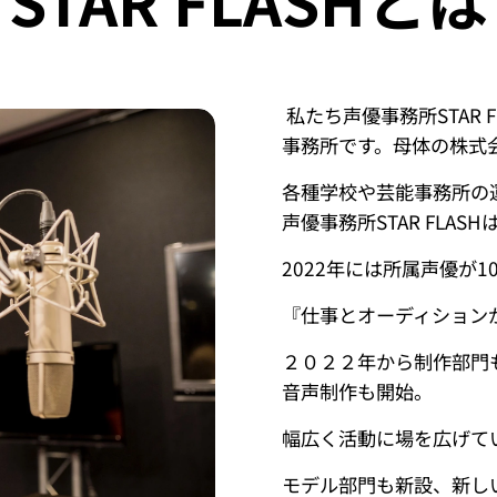
STAR FLASHとは
私たち声優事務所STAR
事務所です。母体の株式
各種学校や芸能事務所の
声優事務所STAR FLA
2022年には所属声優が1
『仕事とオーディション
２０２２年から制作部門
音声制作も開始。
幅広く活動に場を広げて
モデル部門も新設、新し