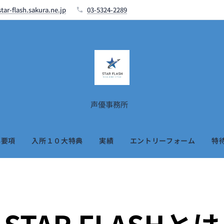
tar-flash.sakura.ne.jp
03-5324-2289
声優事務所
募要項
入所１０大特典
実績
エントリーフォーム
特